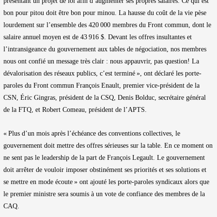
présentant un projet de loi afin d’augmenter ses propres salaires. Ce qui est
bon pour pitou doit être bon pour minou. La hausse du coût de la vie pèse
lourdement sur l’ensemble des 420 000 membres du Front commun, dont le
salaire annuel moyen est de 43 916 $. Devant les offres insultantes et
l’intransigeance du gouvernement aux tables de négociation, nos membres
nous ont confié un message très clair : nous appauvrir, pas question! La
dévalorisation des réseaux publics, c’est terminé », ont déclaré les porte-
paroles du Front commun François Enault, premier vice-président de la
CSN, Éric Gingras, président de la CSQ, Denis Bolduc, secrétaire général
de la FTQ, et Robert Comeau, président de l’APTS.
« Plus d’un mois après l’échéance des conventions collectives, le
gouvernement doit mettre des offres sérieuses sur la table. En ce moment on
ne sent pas le leadership de la part de François Legault. Le gouvernement
doit arrêter de vouloir imposer obstinément ses priorités et ses solutions et
se mettre en mode écoute » ont ajouté les porte-paroles syndicaux alors que
le premier ministre sera soumis à un vote de confiance des membres de la
CAQ.