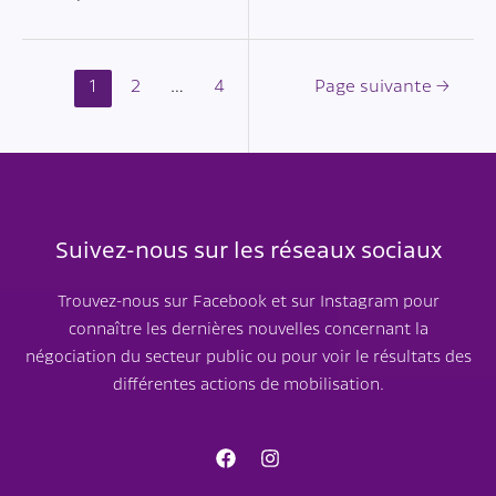
Navigation
1
2
…
4
Page suivante
→
des
articles
Suivez-nous sur les réseaux sociaux
Trouvez-nous sur Facebook et sur Instagram pour
connaître les dernières nouvelles concernant la
négociation du secteur public ou pour voir le résultats des
différentes actions de mobilisation.